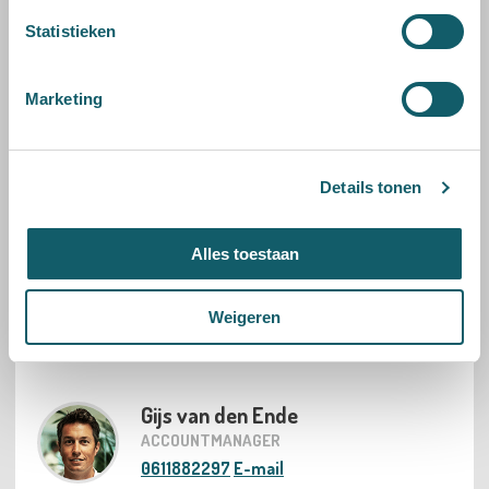
Statistieken
Direct contact met onze experts
Marketing
Stefan van der Hoorn
SALES MANAGER
0613892420
E-mail
Details tonen
Alles toestaan
Saskia Koehler
ACCOUNTMANAGER
Weigeren
0657563628
E-mail
Gijs van den Ende
ACCOUNTMANAGER
0611882297
E-mail