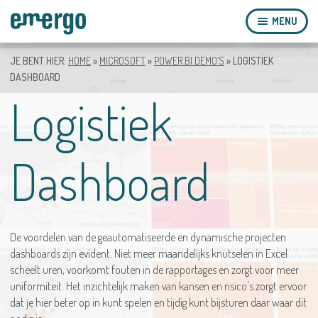
MENU
JE BENT HIER:
HOME
»
MICROSOFT
»
POWER BI DEMO’S
»
LOGISTIEK
TERUG
DASHBOARD
Logistiek
OPLOSSINGEN
SOFTWARE
Dashboard
DIENSTEN
ACADEMY
De voordelen van de geautomatiseerde en dynamische projecten
CASES
dashboards zijn evident. Niet meer maandelijks knutselen in Excel
scheelt uren, voorkomt fouten in de rapportages en zorgt voor meer
BLOGS
uniformiteit. Het inzichtelijk maken van kansen en risico's zorgt ervoor
dat je hier beter op in kunt spelen en tijdig kunt bijsturen daar waar dit
E-MERGO