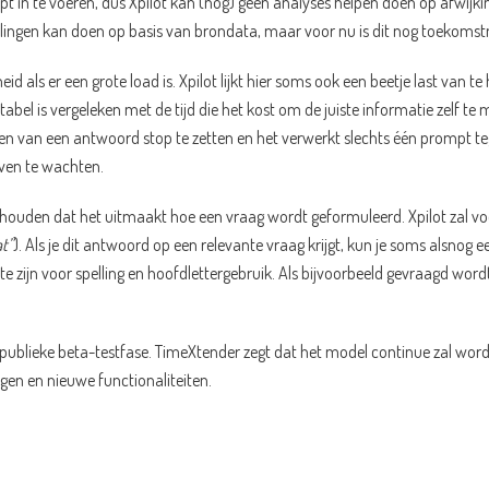
 in te voeren, dus Xpilot kan (nog) geen analyses helpen doen op afwijkin
evelingen kan doen op basis van brondata, maar voor nu is dit nog toekoms
 als er een grote load is. Xpilot lijkt hier soms ook een beetje last van t
l is vergeleken met de tijd die het kost om de juiste informatie zelf te 
n van een antwoord stop te zetten en het verwerkt slechts één prompt tege
even te wachten.
 houden dat het uitmaakt hoe een vraag wordt geformuleerd. Xpilot zal v
at”
). Als je dit antwoord op een relevante vraag krijgt, kun je soms alsnog
g te zijn voor spelling en hoofdlettergebruik. Als bijvoorbeeld gevraagd wor
e publieke beta-testfase. TimeXtender zegt dat het model continue zal wor
gen en nieuwe functionaliteiten.