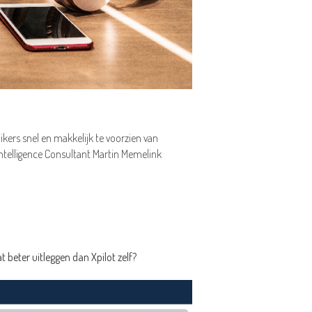
kers snel en makkelijk te voorzien van
ntelligence Consultant Martin Memelink
beter uitleggen dan Xpilot zelf?