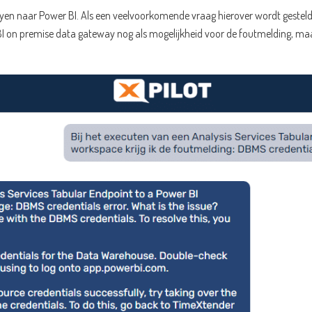
loyen naar Power BI. Als een veelvoorkomende vraag hierover wordt gesteld,
BI on premise data gateway nog als mogelijkheid voor de foutmelding, maar 