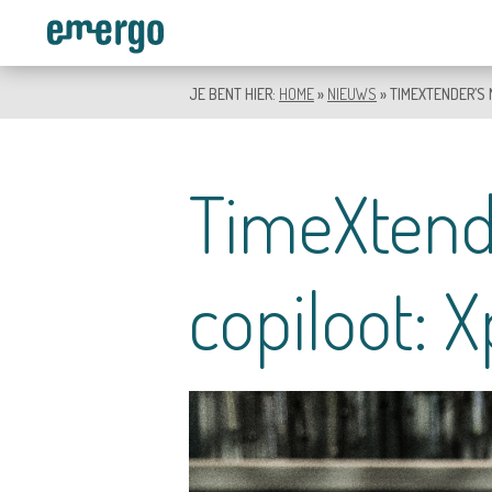
JE BENT HIER:
HOME
»
NIEUWS
»
TIMEXTENDER’S 
TERUG
OPLOSSINGEN
TimeXtend
SOFTWARE
DIENSTEN
copiloot: X
ACADEMY
CASES
BLOGS
E-MERGO