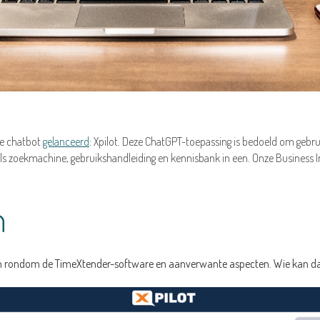
ine chatbot
gelanceerd
: Xpilot. Deze ChatGPT-toepassing is bedoeld om gebrui
ls zoekmachine, gebruikshandleiding en kennisbank in een. Onze Business I
n
en rondom de TimeXtender-software en aanverwante aspecten. Wie kan dat 