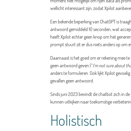
moment niet mogelijk om rijen data als prompt
wellicht interessant zijn, zodat Xpilot aanb
Een bekende beperking van ChatGPT is traagheid
antwoord gemiddeld 10 seconden, wat acceptabe
heeft Xpilot echter geen knop om het generere
prompt stuurt zit er dus niets anders op om 
Daarnaast is het goed om er rekening mee te
geen antwoord geven (“
I’m not sure about th
anders te formuleren. Ook lijkt Xpilot gevoeli
gevallen geen antwoord.
Sinds juni 2023 bevindt de chatbot zich in d
kunnen uitkijken naar toekomstige verbeterin
Holistisch