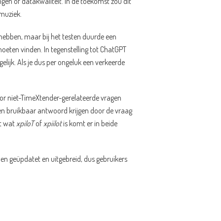
gen of datakwaliteit. In de toekomst zou dit
tmuziek.
e hebben, maar bij het testen duurde een
moeten vinden. In tegenstelling tot ChatGPT
lijk. Als je dus per ongeluk een verkeerde
oor niet-TimeXtender-gerelateerde vragen
 een bruikbaar antwoord krijgen door de vraag
dt wat
xpiloT
of
xpiilot
is komt er in beide
den geüpdatet en uitgebreid, dus gebruikers