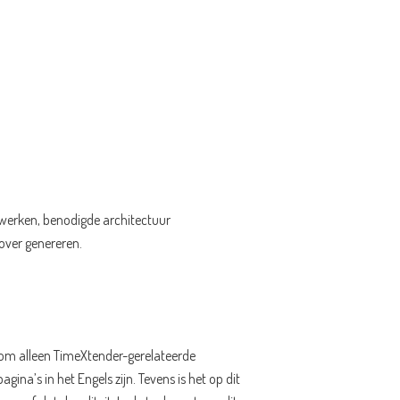
werken, benodigde architectuur
 over genereren.
d om alleen TimeXtender-gerelateerde
na’s in het Engels zijn. Tevens is het op dit