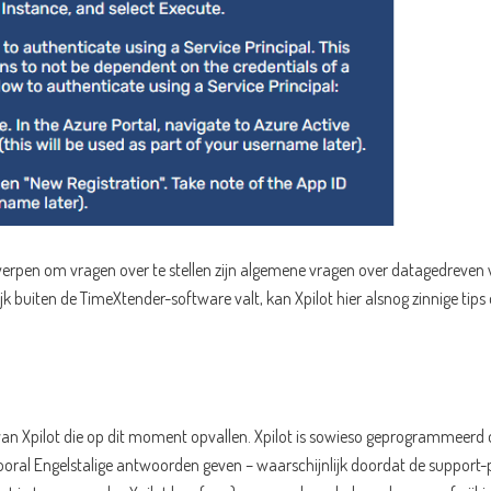
pen om vragen over te stellen zijn algemene vragen over datagedreven 
ijk buiten de TimeXtender-software valt, kan Xpilot hier alsnog zinnige tips
k van Xpilot die op dit moment opvallen. Xpilot is sowieso geprogrammeer
ral Engelstalige antwoorden geven – waarschijnlijk doordat de support-pagi